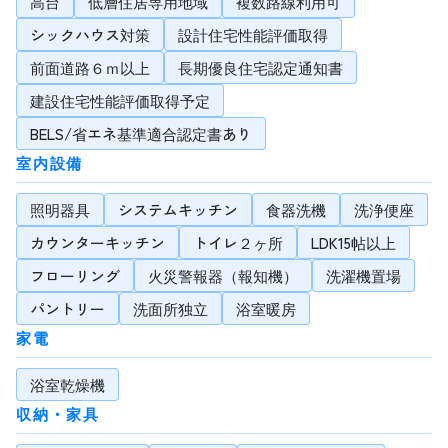
高台
低層住居専用地域
複数路線利用可
シックハウス対策
設計住宅性能評価取得
前面道路６ｍ以上
長期優良住宅認定通知書
建設住宅性能評価取得予定
BELS/省エネ基準適合認定書あり
室内設備
照明器具
システムキッチン
食器洗機
洗浄便座
カウンターキッチン
トイレ２ヶ所
LDK15帖以上
フローリング
火災警報器（報知機）
洗濯機置場
パントリー
洗面所独立
浴室暖房
家電
浴室乾燥機
収納・家具