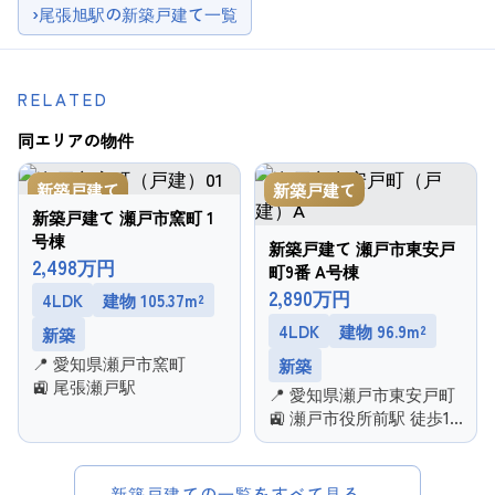
›
尾張旭駅の新築戸建て一覧
RELATED
同エリアの物件
新築戸建て
新築戸建て
新築戸建て 瀬戸市窯町 1
号棟
新築戸建て 瀬戸市東安戸
2,498万円
町9番 A号棟
2,890万円
4LDK
建物 105.37m²
4LDK
建物 96.9m²
新築
📍 愛知県瀬戸市窯町
新築
🚉 尾張瀬戸駅
📍 愛知県瀬戸市東安戸町
🚉 瀬戸市役所前駅 徒歩12
分
新築戸建ての一覧をすべて見る →