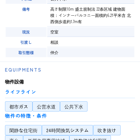
高さ制限10m 盛土規制法 22条区域 建物面
備考
積：インナーバルコニー面積約6.21平米含 北
西側歩道約1.7m有
空室
現況
相談
引渡し
仲介
取引態様
EQUIPMENTS
物件設備
ライフライン
都市ガス
公営水道
公共下水
物件の特徴・条件
閑静な住宅街
24時間換気システム
吹き抜け