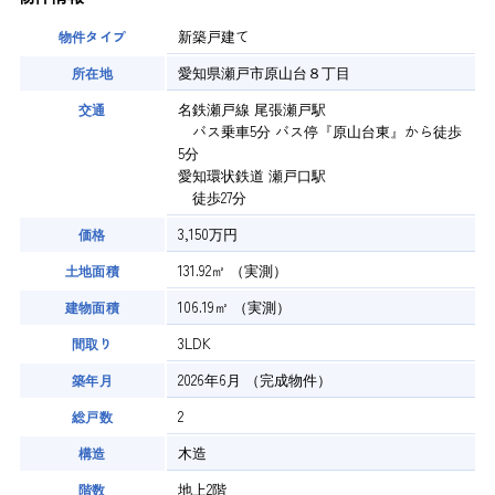
新築戸建て
物件タイプ
愛知県瀬戸市原山台８丁目
所在地
名鉄瀬戸線 尾張瀬戸駅
交通
バス乗車5分 バス停『原山台東』から徒歩
5分
愛知環状鉄道 瀬戸口駅
徒歩27分
3,150万円
価格
131.92㎡
（実測）
土地面積
106.19㎡
（実測）
建物面積
3LDK
間取り
2026年6月
（完成物件）
築年月
2
総戸数
木造
構造
地上2階
階数