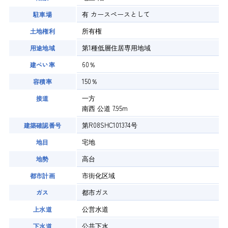
有
カースペースとして
駐車場
所有権
土地権利
第1種低層住居専用地域
用途地域
60％
建ぺい率
150％
容積率
一方
接道
南西 公道 7.95m
第R08SHC101374号
建築確認番号
宅地
地目
高台
地勢
市街化区域
都市計画
都市ガス
ガス
公営水道
上水道
公共下水
下水道