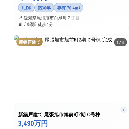
3LDK
築30年
専有 70.4m²
📍 愛知県尾張旭市白鳳町２丁目
🚉 印場駅 徒歩4分
✉ この物件に問い合わせる
新築戸建て
1/4
新築戸建て 尾張旭市旭前町2期 C号棟
3,490万円