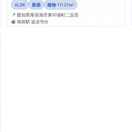
4LDK
新築
建物 111.37m²
📍 愛知県尾張旭市東印場町二反田
🚉 旭前駅 徒歩15分
✉ この物件に問い合わせる