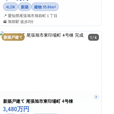
4LDK
新築
建物 95.86m²
📍 愛知県尾張旭市旭前町１丁目
🚉 旭前駅 徒歩3分
✉ この物件に問い合わせる
新築戸建て
1/4
新築戸建て 尾張旭市東印場町 4号棟
3,480万円