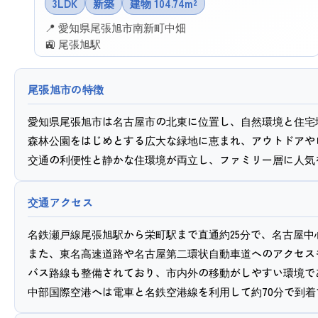
3LDK
新築
建物 104.74m²
📍 愛知県尾張旭市南新町中畑
🚉 尾張旭駅
✉ この物件に問い合わせる
尾張旭市の特徴
愛知県尾張旭市は名古屋市の北東に位置し、自然環境と住宅
森林公園をはじめとする広大な緑地に恵まれ、アウトドアや
交通アクセス
名鉄瀬戸線尾張旭駅から栄町駅まで直通約25分で、名古屋
また、東名高速道路や名古屋第二環状自動車道へのアクセス
バス路線も整備されており、市内外の移動がしやすい環境で